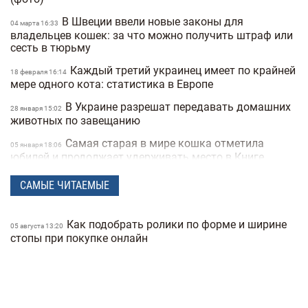
В Швеции ввели новые законы для
04 марта 16:33
владельцев кошек: за что можно получить штраф или
сесть в тюрьму
Каждый третий украинец имеет по крайней
18 февраля 16:14
мере одного кота: статистика в Европе
В Украине разрешат передавать домашних
28 января 15:02
животных по завещанию
Самая старая в мире кошка отметила
05 января 18:06
юбилей и продолжает удерживать место в Книге
рекордов Гиннесса (видео)
САМЫЕ ЧИТАЕМЫЕ
7 признаков того, что ваша собака вас
18 ноября 16:02
обожает: ветеринары считают эти привычки
проявлением любви
Как подобрать ролики по форме и ширине
05 августа 13:20
стопы при покупке онлайн
Пиво и вино для собак начали продавать в
20 октября 16:13
Украине: цена и состав
Adidas представил коллекцию брендовой
13 октября 16:00
одежды для домашних животных (фото)