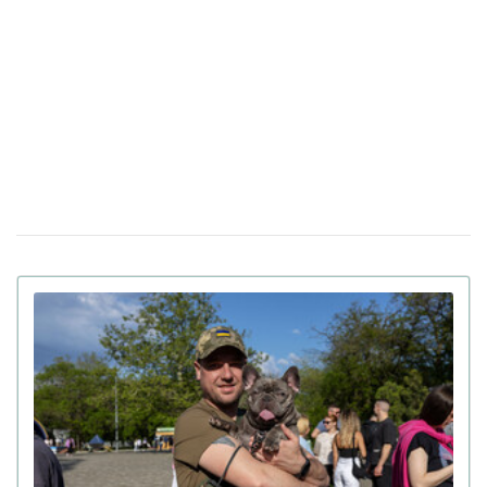
Расследование BBC о международной сети
08 августа 17:18
живодеров: тысячи людей снимают на видео мучения
и убийства котов
С кем останутся домашние животные при
04 августа 16:43
разводе в Украине: объяснили в Министерстве
юстиции
Жестокость за большие деньги:
01 августа 19:18
популярный кинологический центр Dogland обвиняют
в насилии над собаками (видео)
Полиция и зоозащитники изъяли собаку
14:21
бойцовской породы из наркопритона в Киеве (видео)
Какие комнатные растения опасны для
30 апреля 16:21
кошек: симптомы отравления
Ученые рассказали, как волки
26 февраля 15:53
превратились в домашних собак
Почему с кошкой нельзя играть лазерной
24 февраля 14:52
указкой: объяснение зоопсихолога
Кота за 5 тысяч долларов продают в Киеве:
08 января 15:40