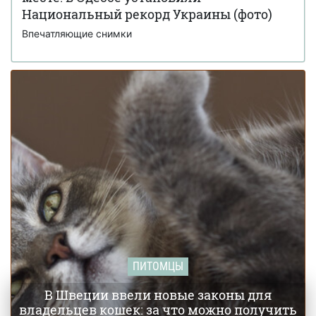
Национальный рекорд Украины (фото)
Louis Vuitton выпустили будку для собак за
31 октября 18:52
Впечатляющие снимки
66 тысяч долларов (фото)
ПИТОМЦЫ
В Швеции ввели новые законы для
владельцев кошек: за что можно получить