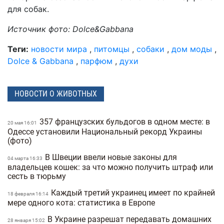
для собак.
Источник фото: Dolce&Gabbana
Теги:
новости мира
,
питомцы
,
собаки
,
дом моды
,
Dolce & Gabbana
,
парфюм
,
духи
НОВОСТИ О ЖИВОТНЫХ
357 французских бульдогов в одном месте: в
20 мая 16:01
Одессе установили Национальный рекорд Украины
(фото)
В Швеции ввели новые законы для
04 марта 16:33
владельцев кошек: за что можно получить штраф или
сесть в тюрьму
Каждый третий украинец имеет по крайней
18 февраля 16:14
мере одного кота: статистика в Европе
В Украине разрешат передавать домашних
28 января 15:02