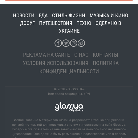
НОВОСТИ
ЕДА
СТИЛЬ ЖИЗНИ
МУЗЫКА И КИНО
ДОСУГ
ПУТЕШЕСТВИЯ
ТЕХНО
СДЕЛАНО В
УКРАИНЕ
РЕКЛАМА НА САЙТЕ
О НАС
КОНТАКТЫ
УСЛОВИЯ ИСПОЛЬЗОВАНИЯ
ПОЛИТИКА
КОНФИДЕНЦИАЛЬНОСТИ
© 2026 «GLOSS.UA»
Все права защищены. ePN
Использование материалов Gloss.ua разрешается только при условии
прямой и открытой для поисковых систем гиперссылки на сайт Gloss.ua.
Гиперссылка обязательна вне зависимости от полного либо частичного
цитирования. Она должна быть размещена в подзаголовке или в первом