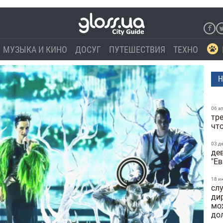
МУЗЫКА И КИНО
ДОСУГ
ПУТЕШЕСТВИЯ
ТЕХНО
Н
06 а
тре
чт
03 д
де
"Е
18 и
сл
ди
мо
до