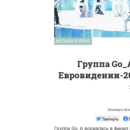
МУЗЫКА И КИНО
Группа Go_
Евровидении-20
Эльмира Ша
Твитнуть
Группа Go_A ворвалась в финал