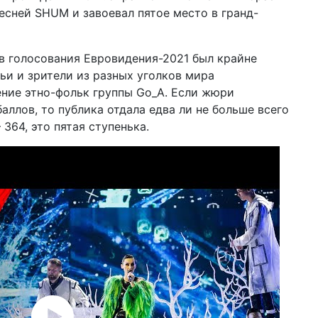
сней SHUM и завоевал пятое место в гранд-
27 ф
Зл
пр
(в
в голосования Евровидения-2021 был крайне
ьи и зрители из разных уголков мира
17 д
го
ние этно-фольк группы Go_A. Если жюри
на
аллов, то публика отдала едва ли не больше всего
 364, это пятая ступенька.
06 д
по
Ук
22 н
ча
(в
30 о
ре
(в
06 с
с н
по