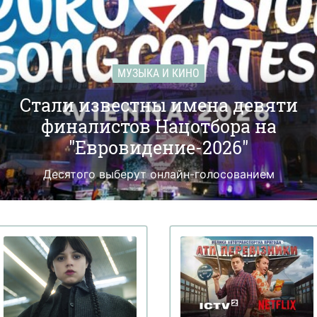
МУЗЫКА И КИНО
Стали известны имена девяти
финалистов Нацотбора на
"Евровидение-2026"
Десятого выберут онлайн-голосованием