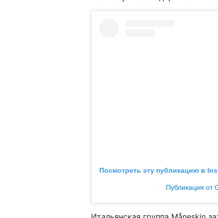
Посмотреть эту публикацию в Ins
Публикация от 
Итaльянскaя группa Måneskin зa