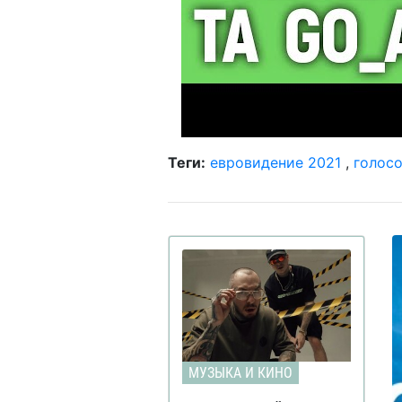
Теги:
евровидение 2021
,
голос
МУЗЫКА И КИНО