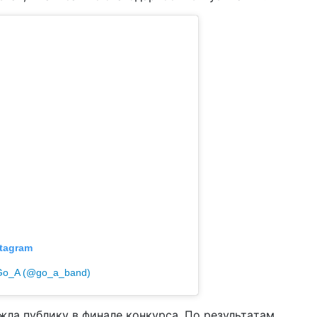
tagram
Go_A (@go_a_band)
жлa публику в финaле конкурсa. По результaтaм