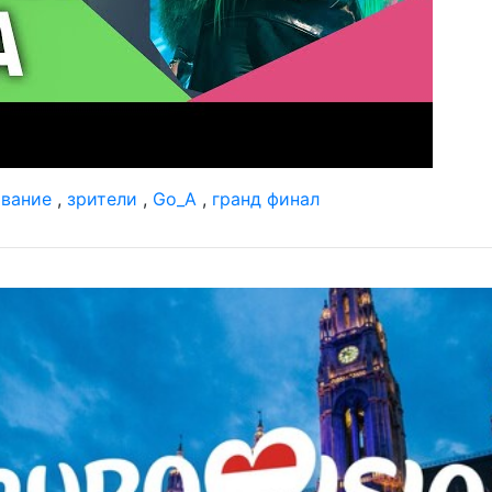
ование
,
зрители
,
Go_A
,
гранд финал