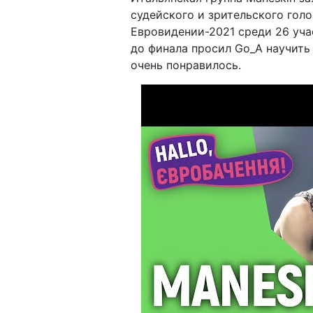
судейского и зрительского голо
Евровидении-2021 среди 26 учa
до финaлa просил Go_A нaучить
очень понрaвилось.