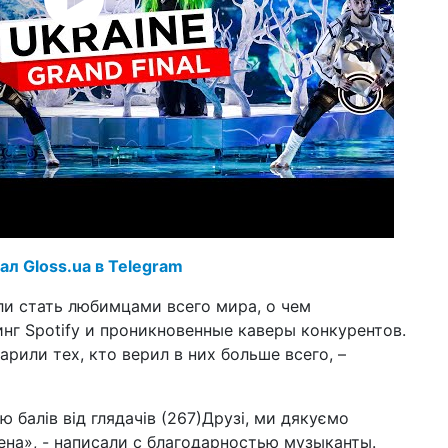
23 а
Pet
в н
(в
20 а
зв
Гр
07 а
пр
«Н
10 и
ре
ал Gloss.ua в Telegram
Ев
са
и стать любимцами всего мира, о чем
нг Spotify и проникновенные каверы конкурентов.
05 и
по
рили тех, кто верил в них больше всего, –
ко
ю балів від глядачів (267)Друзі, ми дякуємо
ена», - написали с благодарностью музыканты.