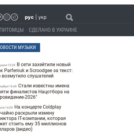
рус
|
укр
ПИТОМЦЫ
СДЕЛАНО В УКРАИНЕ
ОВОСТИ МУЗЫКИ
В сети захейтили новый
преля 15:28
к Parfeniuk и Scroodgee за текст:
о возмутило слушателей
Стали известны имена
екабря 16:49
вяти финалистов Нацотбора на
вровидение-2026"
На концерте Coldplay
юля 14:09
учайно раскрыли измену
ректора IT-компании, которая
жет стоить ему 35 миллионов
лларов (видео)