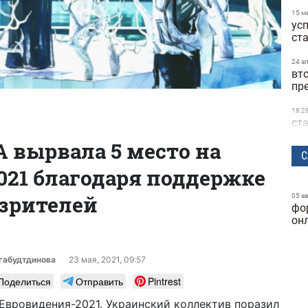
15 м
ус
ст
24 а
вт
пр
18:2
ст
Net
A вырвала 5 место на
С
16:4
21 благодаря поддержке
во
Mu
«С
зрителей
05 а
фо
он
18 м
Ча
пл
габудтдинова
23 мая, 2021, 09:57
05 м
Поделиться
Отправить
Pintrest
на 
ру
 Евровидения-2021. Украинский коллектив поразил