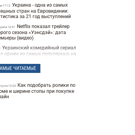
Украина - одна из самых
ая 17:12
пешных стран на Евровидении:
атистика за 21 год выступлений
Netflix показал трейлер
преля 16:51
орого сезона «Уэнсдэй»: дата
емьеры (видео)
Украинский комедийный сериал
8
ал одним из самых популярных на
flix (трейлер)
АМЫЕ ЧИТАЕМЫЕ
Песня российской группы
6
зглавила украинский чарт в Apple
sic: музыканты поддерживают
Как подобрать ролики по
ВО» (видео)
вгуста 13:20
рме и ширине стопы при покупке
Любимая музыка короля:
лайн
арта 17:57
рльз III поделился своим личным
ейлистом
Премьер-министр ответил
арта 19:45
петицию о запрете песен на
сском языке в Украине