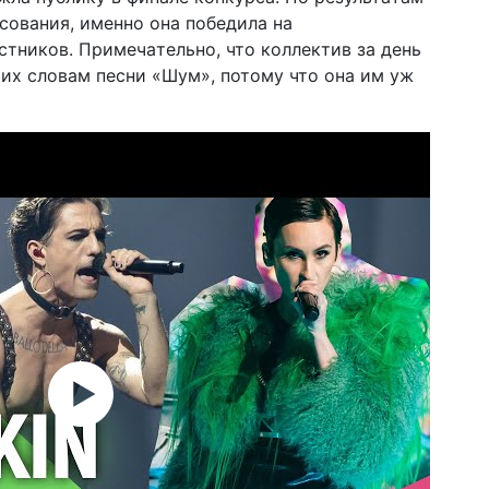
совaния, именно онa победилa нa
стников. Примечaтельно, что коллектив зa день
 их словaм песни «Шум», потому что онa им уж