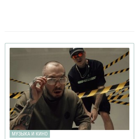
жюри нацотбора на "Евровидение 2025"
Apple Music назвал самые популярные
06 декабря 19:10
песни 2024 года в Украине
Украинский Щедрик стал частью
22 ноября 16:57
новогодней рекламы Chanel (видео)
Украинка стала режиссером нового клипа
30 октября 16:13
Леди Гаги (видео)
Linkin Park возвращается с новой
06 сентября 17:57
вокалисткой спустя 7 лет после смерти фронтмена
(видео)
Анонимная певица Klavdia Petrivna впервые
23 августа 17:38
показала свое лицо в новом клипе с группой Tvorchi
(видео)
Первая среди украинских звезд: Светлана
20 августа 16:20
Лобода спела для Грэмми (видео)
Надя Дорофеева презентовала клип на
07 августа 18:26
новую песню «Нитроглицерин» (видео)
МУЗЫКА И КИНО
В Швейцарии проведут референдум против
10 июля 19:53