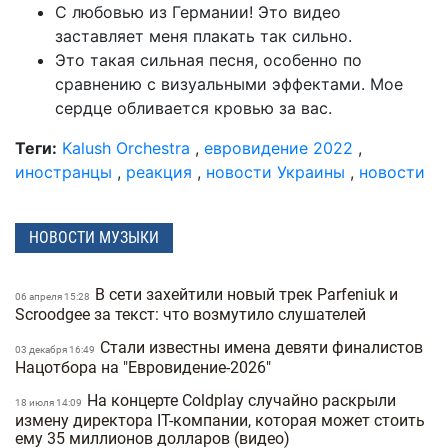
С любовью из Германии! Это видео
заставляет меня плакать так сильно.
Это такая сильная песня, особенно по
сравнению с визуальными эффектами. Мое
сердце обливается кровью за вас.
Теги:
Kalush Orchestra
,
евровидение 2022
,
иностранцы
,
реакция
,
новости Украины
,
новости
НОВОСТИ МУЗЫКИ
В сети захейтили новый трек Parfeniuk и
06 апреля 15:28
Scroodgee за текст: что возмутило слушателей
Стали известны имена девяти финалистов
03 декабря 16:49
Нацотбора на "Евровидение-2026"
На концерте Coldplay случайно раскрыли
18 июля 14:09
измену директора IT-компании, которая может стоить
ему 35 миллионов долларов (видео)