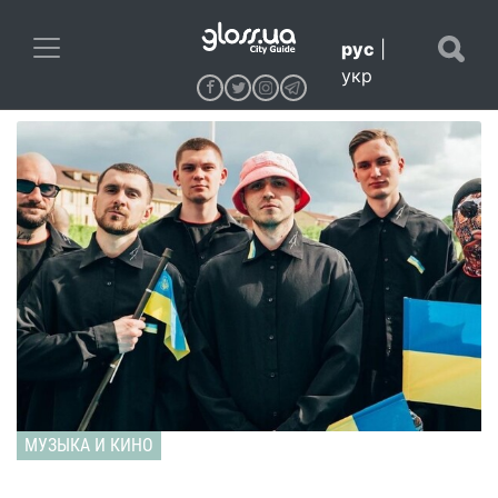
рус
|
укр
МУЗЫКА И КИНО