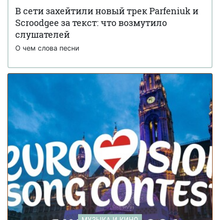
Евровидения-2025: причиной стал сатанизм
В сети захейтили новый трек Parfeniuk и
Scroodgee за текст: что возмутило
Неожиданный сюжетный поворот: Лобода
05 июля 15:12
выпустила клип, в котором она ломает руку (видео)
слушателей
О чем слова песни