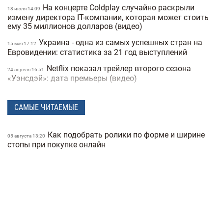
На концерте Coldplay случайно раскрыли
18 июля 14:09
измену директора IT-компании, которая может стоить
ему 35 миллионов долларов (видео)
Украина - одна из самых успешных стран на
15 мая 17:12
Евровидении: статистика за 21 год выступлений
Netflix показал трейлер второго сезона
24 апреля 16:51
«Уэнсдэй»: дата премьеры (видео)
Украинский комедийный сериал стал одним
08 апреля 18:28
из самых популярных на Netflix (трейлер)
САМЫЕ ЧИТАЕМЫЕ
Песня российской группы возглавила
08 апреля 16:46
украинский чарт в Apple Music: музыканты
Как подобрать ролики по форме и ширине
05 августа 13:20
поддерживают «СВО» (видео)
стопы при покупке онлайн
Любимая музыка короля: Чарльз III
18 марта 17:57
поделился своим личным плейлистом
Премьер-министр ответил на петицию о
05 марта 19:45
запрете песен на русском языке в Украине
Россияне украли песню Златы Огневич и
27 февраля 17:04
используют ее на пропагандистских мероприятиях