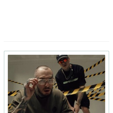
(видео)
В "Дії" стартовало голосование за членов
17 декабря 13:43
жюри нацотбора на "Евровидение 2025"
Apple Music назвал самые популярные
06 декабря 19:10
песни 2024 года в Украине
Украинский Щедрик стал частью
22 ноября 16:57
новогодней рекламы Chanel (видео)
Украинка стала режиссером нового клипа
30 октября 16:13
Леди Гаги (видео)
Linkin Park возвращается с новой
06 сентября 17:57
вокалисткой спустя 7 лет после смерти фронтмена
(видео)
Анонимная певица Klavdia Petrivna впервые
23 августа 17:38
показала свое лицо в новом клипе с группой Tvorchi
(видео)
Первая среди украинских звезд: Светлана
20 августа 16:20
Лобода спела для Грэмми (видео)