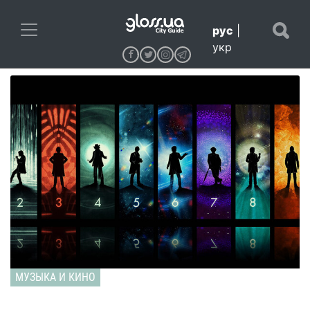
рус
|
укр
МУЗЫКА И КИНО