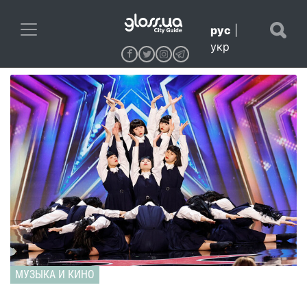
рус
|
укр
МУЗЫКА И КИНО