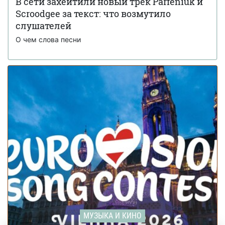
В сети захейтили новый трек Parfeniuk и
Scroodgee за текст: что возмутило
Неожиданный сюжетный поворот: Лобода
05 июля 15:12
выпустила клип, в котором она ломает руку (видео)
слушателей
О чем слова песни
МУЗЫКА И КИНО