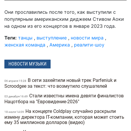
Они прославились после того, как выступили с
популярным американским диджеем Стивом Аоки
на одном из его концертов в январе 2023 года.
Теги:
танцы
,
выступление
,
новости мира
,
женская команда
,
Америка
,
реалити-шоу
НОВОСТИ МУЗЫКИ
В сети захейтили новый трек Parfeniuk и
06 апреля 15:28
Scroodgee за текст: что возмутило слушателей
Стали известны имена девяти финалистов
03 декабря 16:49
Нацотбора на "Евровидение-2026"
На концерте Coldplay случайно раскрыли
18 июля 14:09
измену директора IT-компании, которая может стоить
ему 35 миллионов долларов (видео)