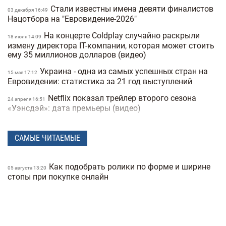
Стали известны имена девяти финалистов
03 декабря 16:49
Нацотбора на "Евровидение-2026"
На концерте Coldplay случайно раскрыли
18 июля 14:09
измену директора IT-компании, которая может стоить
ему 35 миллионов долларов (видео)
Украина - одна из самых успешных стран на
15 мая 17:12
Евровидении: статистика за 21 год выступлений
Netflix показал трейлер второго сезона
24 апреля 16:51
«Уэнсдэй»: дата премьеры (видео)
Украинский комедийный сериал стал одним
08 апреля 18:28
из самых популярных на Netflix (трейлер)
САМЫЕ ЧИТАЕМЫЕ
Песня российской группы возглавила
08 апреля 16:46
украинский чарт в Apple Music: музыканты
Как подобрать ролики по форме и ширине
05 августа 13:20
поддерживают «СВО» (видео)
стопы при покупке онлайн
Любимая музыка короля: Чарльз III
18 марта 17:57
поделился своим личным плейлистом
Премьер-министр ответил на петицию о
05 марта 19:45
запрете песен на русском языке в Украине