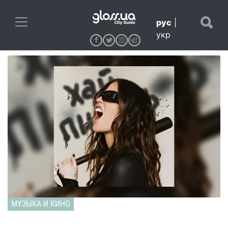
рус
|
укр
МУЗЫКА И КИНО