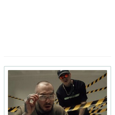
Россияне украли песню Златы Огневич и
27 февраля 17:04
используют ее на пропагандистских мероприятиях
(видео)
В "Дії" стартовало голосование за членов
17 декабря 13:43
жюри нацотбора на "Евровидение 2025"
Apple Music назвал самые популярные
06 декабря 19:10
песни 2024 года в Украине
Украинский Щедрик стал частью
22 ноября 16:57
новогодней рекламы Chanel (видео)
Украинка стала режиссером нового клипа
30 октября 16:13
Леди Гаги (видео)
Linkin Park возвращается с новой
06 сентября 17:57
вокалисткой спустя 7 лет после смерти фронтмена
(видео)
Анонимная певица Klavdia Petrivna впервые
23 августа 17:38
показала свое лицо в новом клипе с группой Tvorchi
(видео)