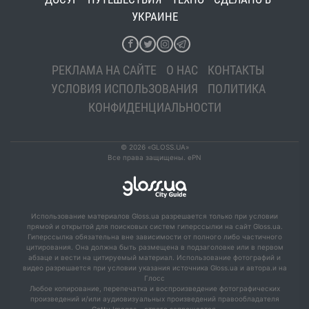
УКРАИНЕ
РЕКЛАМА НА САЙТЕ
О НАС
КОНТАКТЫ
УСЛОВИЯ ИСПОЛЬЗОВАНИЯ
ПОЛИТИКА
КОНФИДЕНЦИАЛЬНОСТИ
© 2026 «GLOSS.UA»
Все права защищены. ePN
Использование материалов Gloss.ua разрешается только при условии
прямой и открытой для поисковых систем гиперссылки на сайт Gloss.ua.
Гиперссылка обязательна вне зависимости от полного либо частичного
цитирования. Она должна быть размещена в подзаголовке или в первом
абзаце и вести на цитируемый материал. Использование фотографий и
видео разрешается при условии указания источника Gloss.ua и автора.и на
Глосс
Любое копирование, перепечатка и воспроизведение фотографических
произведений и/или аудиовизуальных произведений правообладателя
Getty Images – строго запрещается.