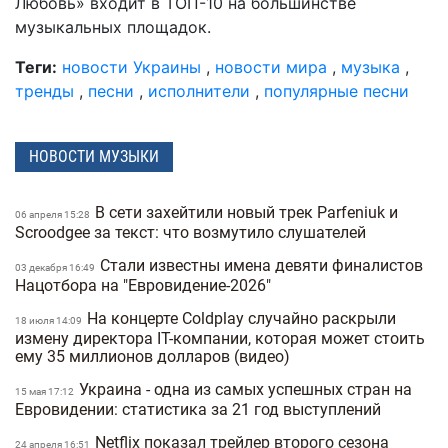
Любовь» входит в ТОП-10 на большинстве
музыкальных площадок.
Теги:
новости Украины
,
новости мира
,
музыка
,
тренды
,
песни
,
исполнители
,
популярные песни
НОВОСТИ МУЗЫКИ
В сети захейтили новый трек Parfeniuk и
06 апреля 15:28
Scroodgee за текст: что возмутило слушателей
Стали известны имена девяти финалистов
03 декабря 16:49
Нацотбора на "Евровидение-2026"
На концерте Coldplay случайно раскрыли
18 июля 14:09
измену директора IT-компании, которая может стоить
ему 35 миллионов долларов (видео)
Украина - одна из самых успешных стран на
15 мая 17:12
Евровидении: статистика за 21 год выступлений
Netflix показал трейлер второго сезона
24 апреля 16:51