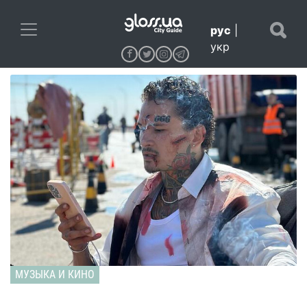
рус
|
укр
МУЗЫКА И КИНО