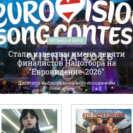
МУЗЫКА И КИНО
Стали известны имена девяти
финалистов Нацотбора на
"Евровидение-2026"
Десятого выберут онлайн-голосованием