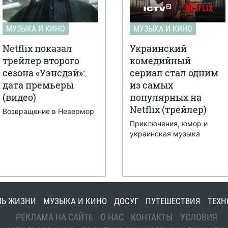
МУЗЫКА И КИНО
МУЗЫКА И КИНО
Netflix показал
Украинский
трейлер второго
комедийный
сезона «Уэнсдэй»:
сериал стал одним
дата премьеры
из самых
(видео)
популярных на
Netflix (трейлер)
Возвращение в Невермор
Приключения, юмор и
украинская музыка
ЛЬ ЖИЗНИ
МУЗЫКА И КИНО
ДОСУГ
ПУТЕШЕСТВИЯ
ТЕХН
РЕКЛАМА НА САЙТЕ
О НАС
КОНТАКТЫ
УСЛОВИЯ