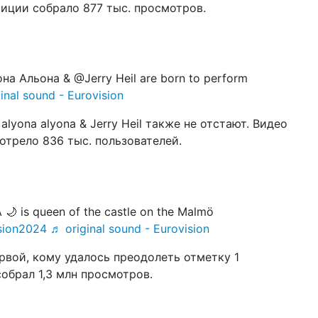
тиции собрало 877 тыс. просмотров.
23 а
Pet
в н
(в
20 а
на Альона & @Jerry Heil are born to perform
зв
inal sound - Eurovision
Гр
lyona alyona & Jerry Heil также не отстают. Видео
07 а
пр
мотрело 836 тыс. пользователей.
«Н
10 и
ре
Ев
са
🌙 is queen of the castle on the Malmö
sion2024
♬ original sound - Eurovision
05 и
по
рвой, кому удалось преодолеть отметку 1
ко
собрал 1,3 млн просмотров.