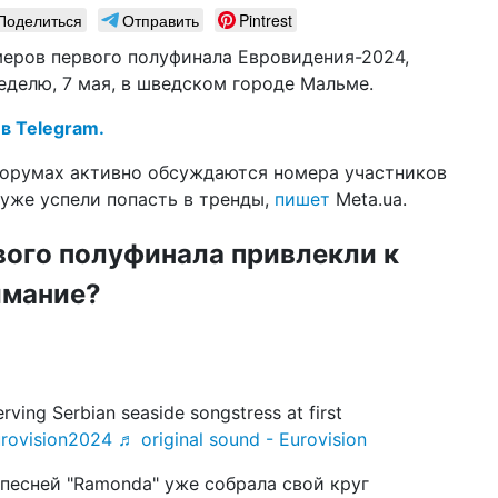
Поделиться
Отправить
Pintrest
27 ф
Зл
пр
еров первого полуфинала Евровидения-2024,
(в
еделю, 7 мая, в шведском городе Мальме.
17 д
 в Telegram.
го
на
форумах активно обсуждаются номера участников
06 д
х уже успели попасть в тренды,
пишет
Meta.ua.
по
Ук
вого полуфинала привлекли к
22 н
имание?
ча
(в
30 о
ре
(в
ving Serbian seaside songstress at first
06 с
rovision2024
♬ original sound - Eurovision
с н
по
 песней "Ramonda" уже собрала свой круг