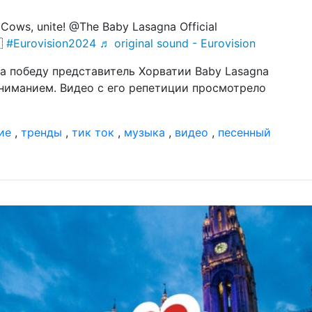
Cows, unite! @The Baby Lasagna Official
🇷
#Eurovision2024
♬ original sound - Eurovision
на победу представитель Хорватии Baby Lasagna
ниманием. Видео с его репетиции просмотрело
ие
,
тренды
,
тик ток
,
музыка
,
видео
,
песенный