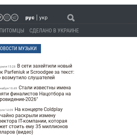
рус
|
укр
ПИТОМЦЫ
СДЕЛАНО В УКРАИНЕ
ОВОСТИ МУЗЫКИ
В сети захейтили новый
преля 15:28
к Parfeniuk и Scroodgee за текст:
о возмутило слушателей
Стали известны имена
екабря 16:49
вяти финалистов Нацотбора на
вровидение-2026"
На концерте Coldplay
юля 14:09
учайно раскрыли измену
ректора IT-компании, которая
жет стоить ему 35 миллионов
лларов (видео)