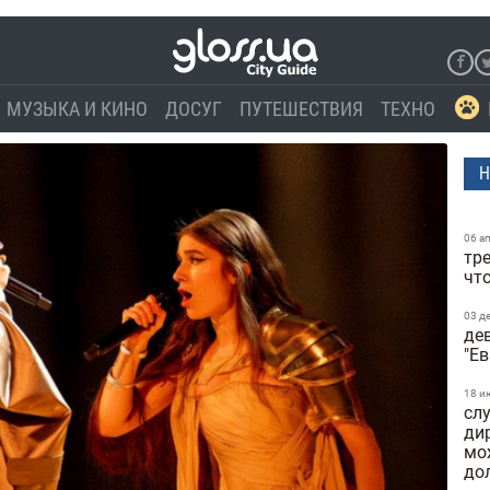
МУЗЫКА И КИНО
ДОСУГ
ПУТЕШЕСТВИЯ
ТЕХНО
Н
06 а
тре
чт
03 д
де
"Е
18 и
сл
ди
мо
до