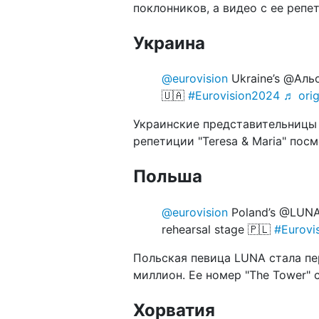
поклонников, а видео с ее репе
Украина
@eurovision
Ukraine’s @Альо
🇺🇦
#Eurovision2024
♬ orig
Украинские представительницы a
репетиции "Teresa & Maria" пос
Польша
@eurovision
Poland’s @LUNA 
rehearsal stage 🇵🇱
#Eurovi
Польская певица LUNA стала пе
миллион. Ее номер "The Tower" 
Хорватия