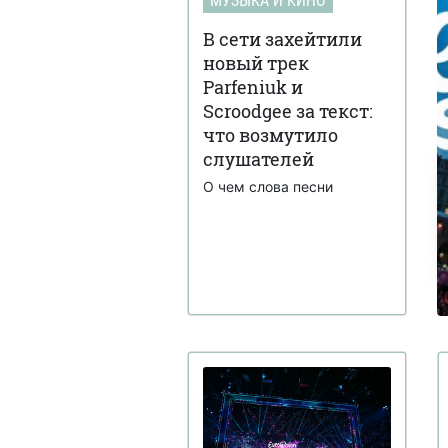
МУЗЫКА И КИНО
В сети захейтили
новый трек
Parfeniuk и
Scroodgee за текст:
что возмутило
слушателей
О чем слова песни