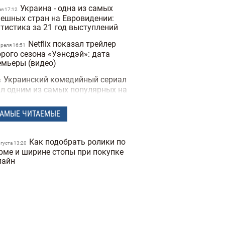
Украина - одна из самых
ая 17:12
пешных стран на Евровидении:
атистика за 21 год выступлений
Netflix показал трейлер
преля 16:51
орого сезона «Уэнсдэй»: дата
емьеры (видео)
Украинский комедийный сериал
8
ал одним из самых популярных на
flix (трейлер)
АМЫЕ ЧИТАЕМЫЕ
Песня российской группы
6
зглавила украинский чарт в Apple
sic: музыканты поддерживают
Как подобрать ролики по
ВО» (видео)
вгуста 13:20
рме и ширине стопы при покупке
Любимая музыка короля:
лайн
арта 17:57
рльз III поделился своим личным
ейлистом
Премьер-министр ответил
арта 19:45
петицию о запрете песен на
сском языке в Украине