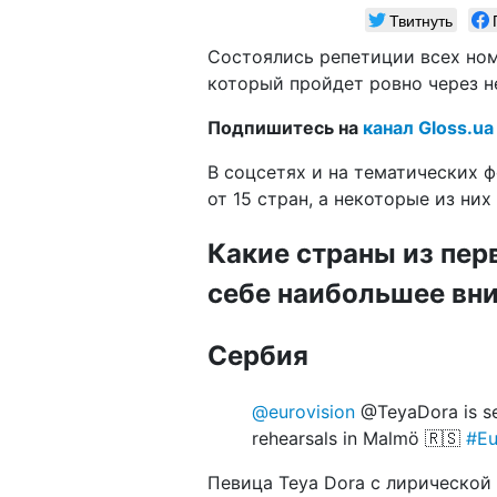
Твитнуть
Состоялись репетиции всех ном
который пройдет ровно через н
Подпишитесь на
канал Gloss.ua
В соцсетях и на тематических 
от 15 стран, а некоторые из ни
Какие страны из пер
себе наибольшее вн
Сербия
@eurovision
@TeyaDora is ser
rehearsals in Malmö 🇷🇸
#Eu
Певица Teya Dora с лирической