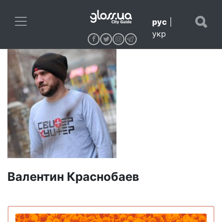
рус
|
укр
Валентин Краснобаев