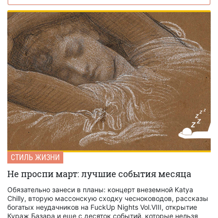
СТИЛЬ ЖИЗНИ
Не проспи март: лучшие события месяца
Обязательно занеси в планы: концерт внеземной Katya
Chilly, вторую массонскую сходку чесноководов, рассказы
богатых неудачников на FuckUp Nights Vol.VIII, открытие
Кураж Базара и еще с десяток событий, которые нельзя