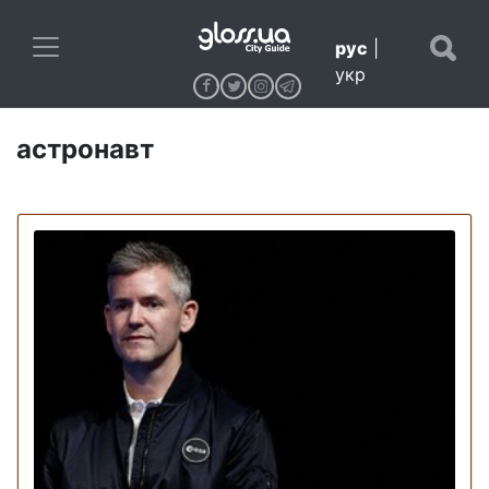
рус
|
укр
астронавт