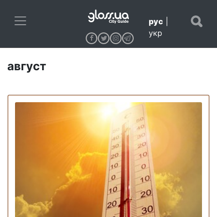
рус
|
укр
август