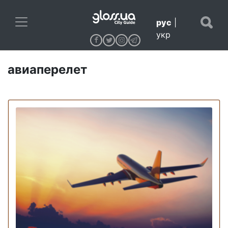
рус
|
укр
авиаперелет