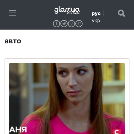
рус
|
укр
авто