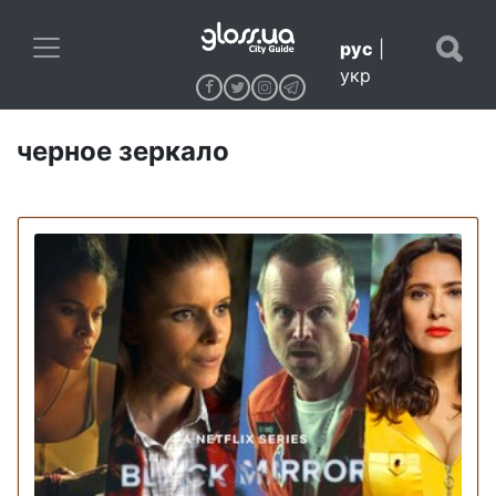
рус
|
укр
черное зеркало