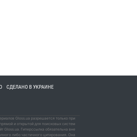
О
СДЕЛАНО В УКРАИНЕ
риалов Gloss.ua разрешается только при
прямой и открытой для поисковых систем
йт Gloss.ua. Гиперссылка обязательна вне
олного либо частичного цитирования. Она