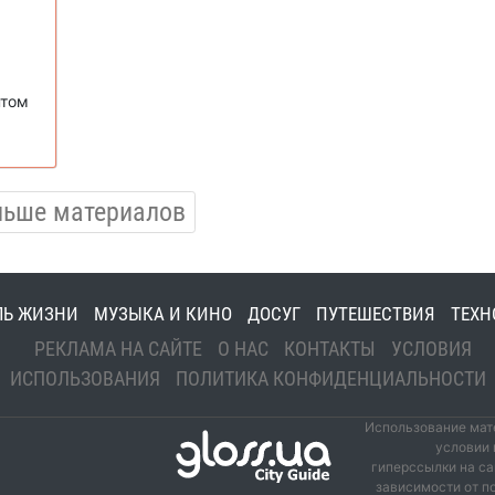
нтом
льше материалов
ЛЬ ЖИЗНИ
МУЗЫКА И КИНО
ДОСУГ
ПУТЕШЕСТВИЯ
ТЕХН
РЕКЛАМА НА САЙТЕ
О НАС
КОНТАКТЫ
УСЛОВИЯ
ИСПОЛЬЗОВАНИЯ
ПОЛИТИКА КОНФИДЕНЦИАЛЬНОСТИ
Использование мате
условии 
гиперссылки на са
зависимости от п