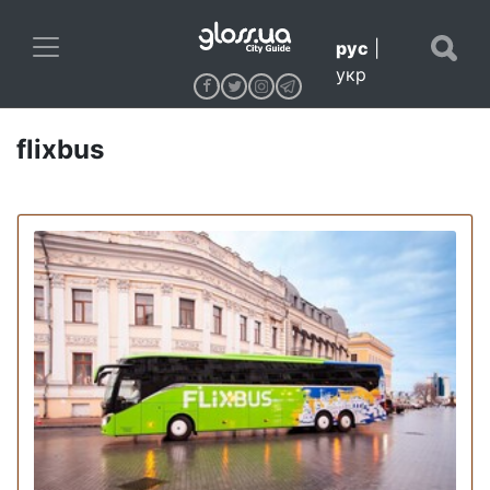
рус
|
укр
flixbus