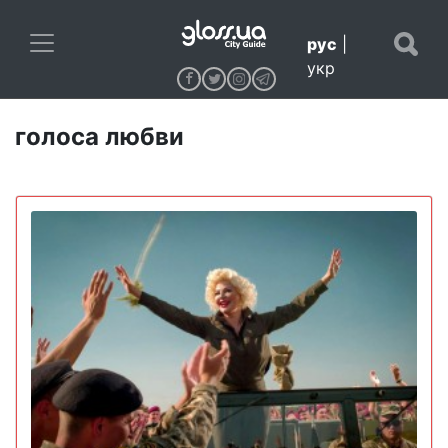
рус
|
укр
голоса любви