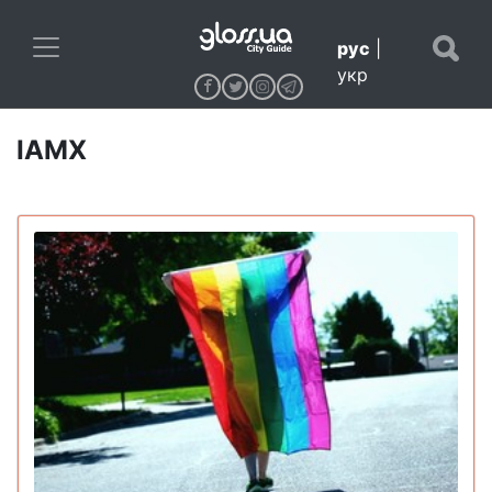
рус
|
укр
IAMX