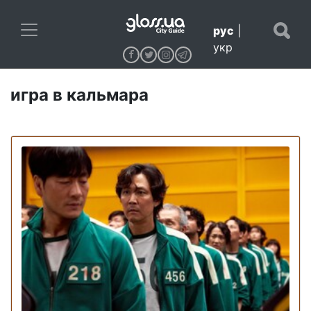
рус
|
укр
игра в кальмара