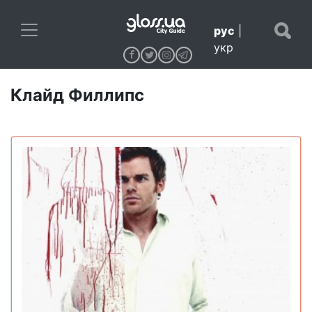
рус
|
укр
Клайд Филлипс