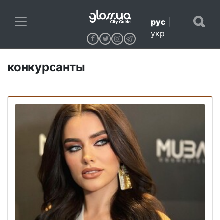
рус
|
укр
конкурсанты