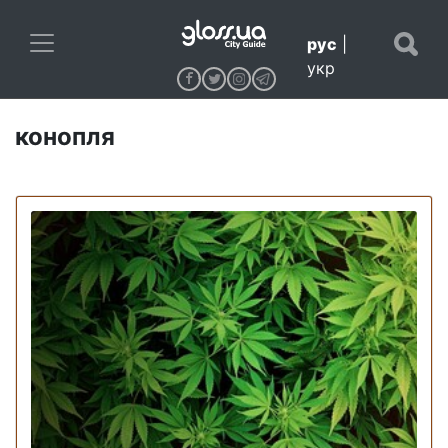
рус
|
укр
конопля