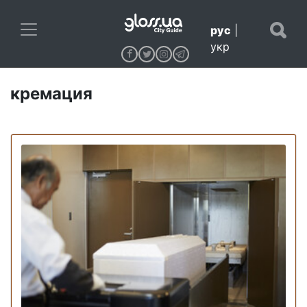
рус
|
укр
кремация