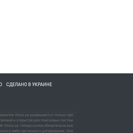
О
СДЕЛАНО В УКРАИНЕ
риалов Gloss.ua разрешается только при
прямой и открытой для поисковых систем
йт Gloss.ua. Гиперссылка обязательна вне
олного либо частичного цитирования. Она