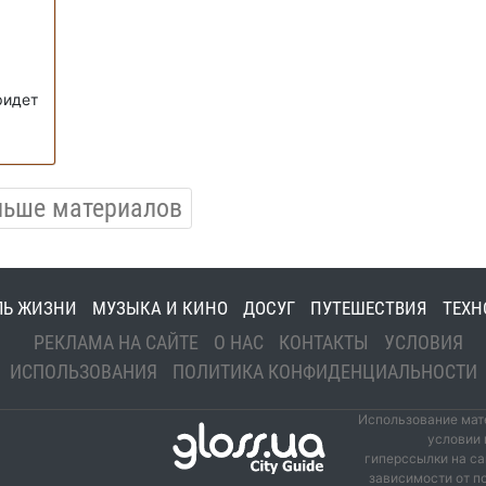
ридет
льше материалов
ЛЬ ЖИЗНИ
МУЗЫКА И КИНО
ДОСУГ
ПУТЕШЕСТВИЯ
ТЕХН
РЕКЛАМА НА САЙТЕ
О НАС
КОНТАКТЫ
УСЛОВИЯ
ИСПОЛЬЗОВАНИЯ
ПОЛИТИКА КОНФИДЕНЦИАЛЬНОСТИ
Использование мате
условии 
гиперссылки на са
зависимости от п