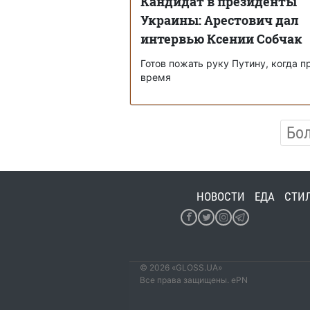
Кандидат в президенты
Украины: Арестович дал
интервью Ксении Собчак
Готов пожать руку Путину, когда п
время
Бо
НОВОСТИ
ЕДА
СТИ
© 2026 «GLOSS.UA»
Все права защищены. ePN