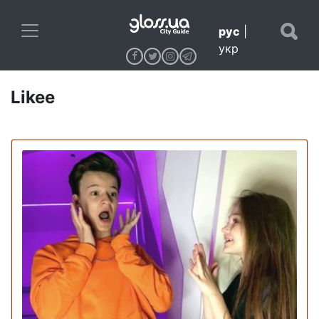
рус
|
укр
Likee