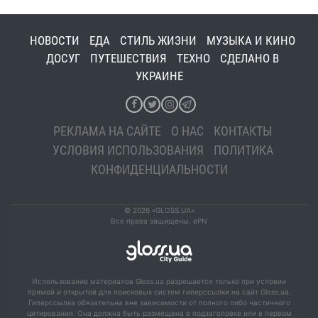
НОВОСТИ
ЕДА
СТИЛЬ ЖИЗНИ
МУЗЫКА И КИНО
ДОСУГ
ПУТЕШЕСТВИЯ
ТЕХНО
СДЕЛАНО В
УКРАИНЕ
РЕКЛАМА НА САЙТЕ
О НАС
КОНТАКТЫ
УСЛОВИЯ ИСПОЛЬЗОВАНИЯ
ПОЛИТИКА
КОНФИДЕНЦИАЛЬНОСТИ
© 2026 «GLOSS.UA»
Все права защищены. ePN
Использование материалов Gloss.ua разрешается только при условии
прямой и открытой для поисковых систем гиперссылки на сайт Gloss.ua.
Гиперссылка обязательна вне зависимости от полного либо частичного
цитирования. Она должна быть размещена в подзаголовке или в первом