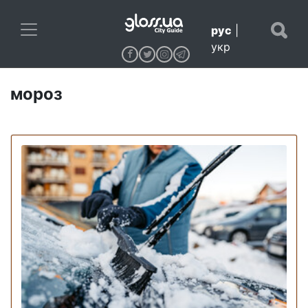
рус
|
укр
мороз