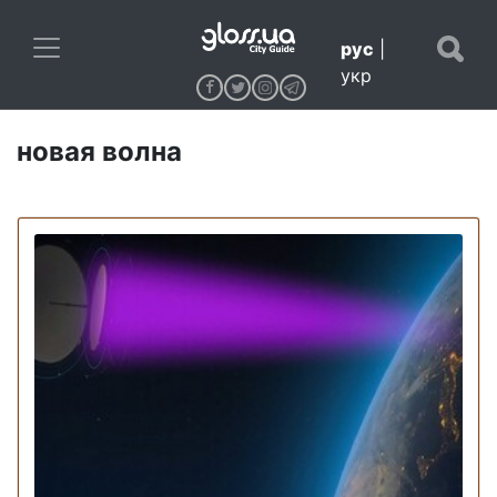
рус
|
укр
новая волна