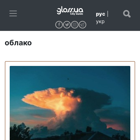
рус
|
укр
облако