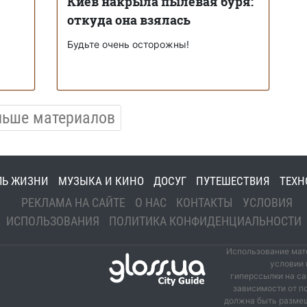
Киев накрыла пылевая буря:
откуда она взялась
Будьте очень осторожны!
льше материалов
ЛЬ ЖИЗНИ
МУЗЫКА И КИНО
ДОСУГ
ПУТЕШЕСТВИЯ
ТЕХН
РЕКЛАМА НА САЙТЕ
О НАС
КОНТАКТЫ
УСЛОВИЯ
ИСПОЛЬЗОВАНИЯ
ПОЛИТИКА КОНФИДЕНЦИАЛЬНОСТИ
Использование мате
условии 
гиперссылки на са
зависимости от п
должна быть размещ