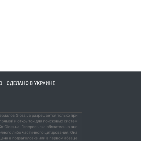
О
СДЕЛАНО В УКРАИНЕ
риалов Gloss.ua разрешается только при
прямой и открытой для поисковых систем
йт Gloss.ua. Гиперссылка обязательна вне
олного либо частичного цитирования. Она
ена в подзаголовке или в первом абзаце