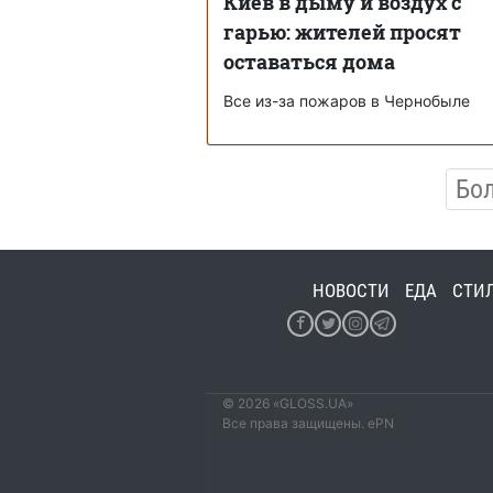
Киев в дыму и воздух с
гарью: жителей просят
оставаться дома
Все из-за пожаров в Чернобыле
Бо
НОВОСТИ
ЕДА
СТИ
© 2026 «GLOSS.UA»
Все права защищены. ePN