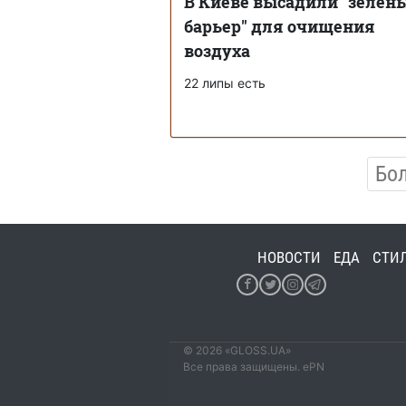
В Киеве высадили "зелен
барьер" для очищения
воздуха
22 липы есть
Бо
НОВОСТИ
ЕДА
СТИ
© 2026 «GLOSS.UA»
Все права защищены. ePN