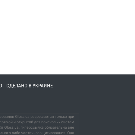
О
СДЕЛАНО В УКРАИНЕ
риалов Gloss.ua разрешается только при
прямой и открытой для поисковых систем
йт Gloss.ua. Гиперссылка обязательна вне
олного либо частичного цитирования. Она