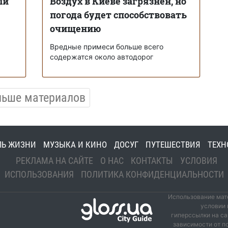
ый
Воздух в Киеве загрязнен, но
погода будет способствовать
очищению
Вредные примеси больше всего
содержатся около автодорог
льше материалов
ЛЬ ЖИЗНИ
МУЗЫКА И КИНО
ДОСУГ
ПУТЕШЕСТВИЯ
ТЕХН
РЕКЛАМА НА САЙТЕ
О НАС
КОНТАКТЫ
УСЛОВИЯ
ИСПОЛЬЗОВАНИЯ
ПОЛИТИКА КОНФИДЕНЦИАЛЬНОСТИ
Использование мате
условии 
гиперссылки на са
зависимости от п