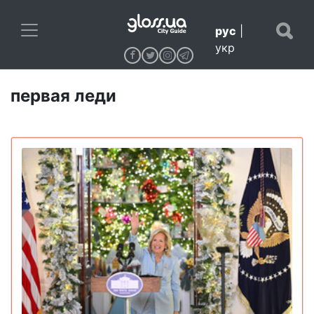
рус
|
укр
первая леди