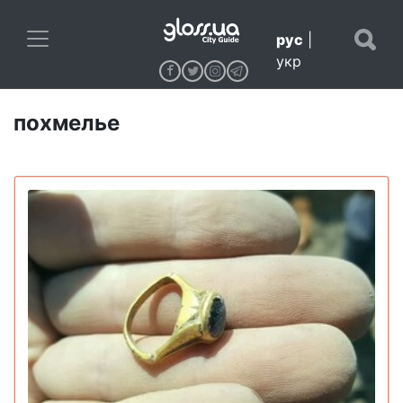
рус
|
укр
похмелье