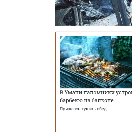
В Умани паломники устр
барбекю на балконе
Пришлось тушить обед