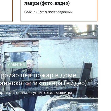
лавры (фото, видео)
СМИ пишут о пострадавших
СОБЫТИЯ
произошел пожар в доме
аинского тиктокера (видео)
гараже и сначала уничтожил машины