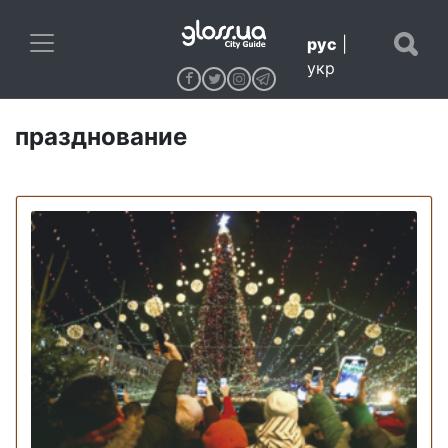
рус
|
укр
празднование