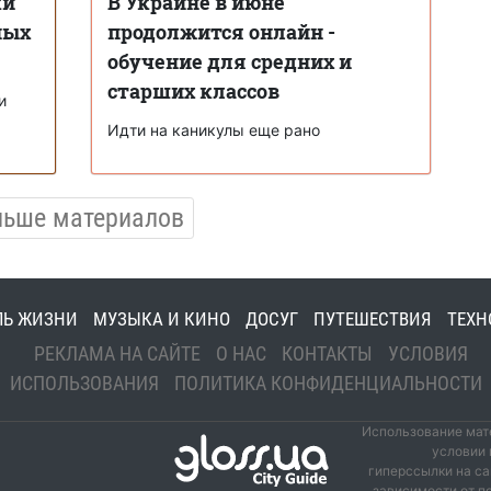
ки
В Украине в июне
ных
продолжится онлайн -
обучение для средних и
старших классов
и
Идти на каникулы еще рано
льше материалов
ЛЬ ЖИЗНИ
МУЗЫКА И КИНО
ДОСУГ
ПУТЕШЕСТВИЯ
ТЕХН
РЕКЛАМА НА САЙТЕ
О НАС
КОНТАКТЫ
УСЛОВИЯ
ИСПОЛЬЗОВАНИЯ
ПОЛИТИКА КОНФИДЕНЦИАЛЬНОСТИ
Использование мате
условии 
гиперссылки на са
зависимости от п