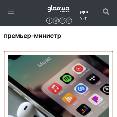
рус
|
укр
премьер-министр