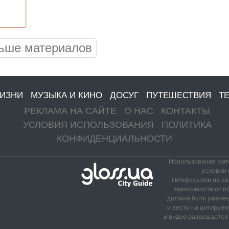
ьше материалов
ЖИЗНИ
МУЗЫКА И КИНО
ДОСУГ
ПУТЕШЕСТВИЯ
Т
РЕКЛАМА НА САЙТЕ
О НАС
КОНТАКТЫ
УСЛОВИЯ ИСПОЛЬЗОВАНИЯ
ПОЛИТИКА
КОНФИДЕНЦИАЛЬНОСТИ
Использование мате
условии 
гиперссылки на са
зависимости от п
должна быть размещ
и вести на цитируе
и видео разрешается 