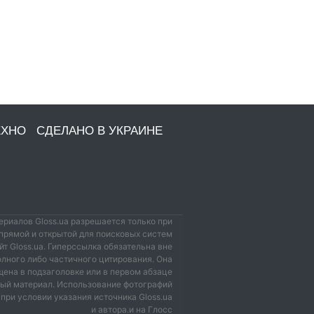
ЕХНО
СДЕЛАНО В УКРАИНЕ
риалов Gloss.ua разрешается только при
прямой и открытой для поисковых систем
йт Gloss.ua. Гиперссылка обязательна вне
олного либо частичного цитирования. Она
ена в подзаголовке или в первом абзаце
мый материал. Использование фотографий
при условии указания источника Gloss.ua
и автора.и на Глосс