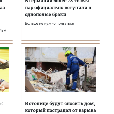
х
В Германии более 73 тысяч
раз
пар официально вступили в
однополые браки
Больше не нужно прятаться
ильм
»:
В столице будут сносить дом,
который пострадал от взрыва