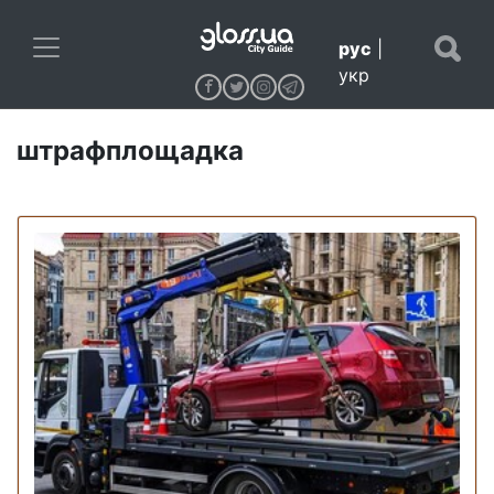
рус
|
укр
штрафплощадка