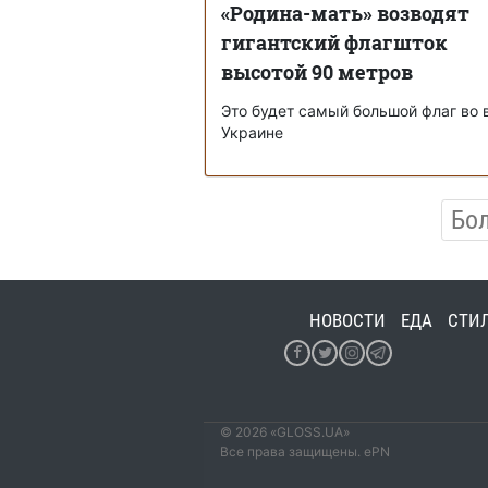
«Родина-мать» возводят
гигантский флагшток
высотой 90 метров
Это будет самый большой флаг во 
Украине
Бо
НОВОСТИ
ЕДА
СТИ
© 2026 «GLOSS.UA»
Все права защищены. ePN