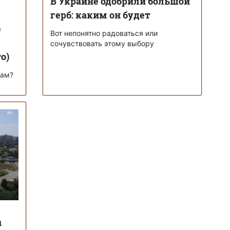
В Украине одобрили большой
герб: каким он будет
е
Вот непонятно радоваться или
сочувствовать этому выбору
о)
кам?
ы