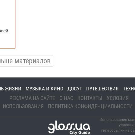
всей
льше материалов
ЛЬ ЖИЗНИ
МУЗЫКА И КИНО
ДОСУГ
ПУТЕШЕСТВИЯ
ТЕХН
РЕКЛАМА НА САЙТЕ
О НАС
КОНТАКТЫ
УСЛОВИЯ
ИСПОЛЬЗОВАНИЯ
ПОЛИТИКА КОНФИДЕНЦИАЛЬНОСТИ
Использование мате
условии 
гиперссылки на са