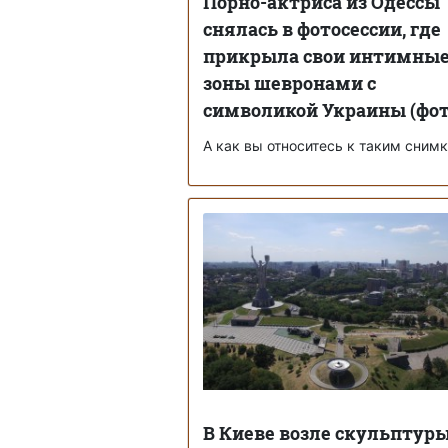
Порно-актриса из Одессы
снялась в фотосессии, где
прикрыла свои интимны
зоны шевронами с
символикой Украины (фот
А как вы относитесь к таким сним
В Киеве возле скульптур