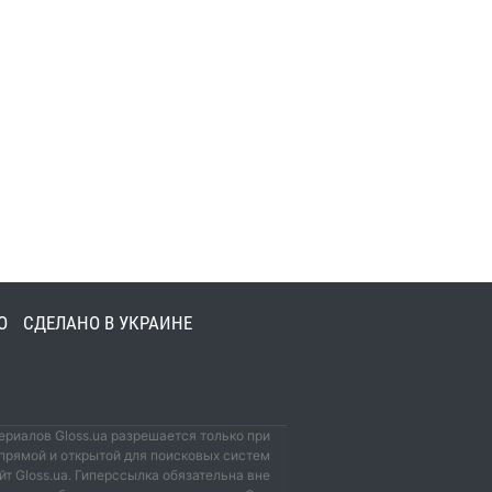
О
СДЕЛАНО В УКРАИНЕ
риалов Gloss.ua разрешается только при
прямой и открытой для поисковых систем
йт Gloss.ua. Гиперссылка обязательна вне