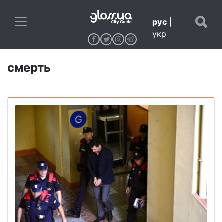
рус
|
укр
смерть