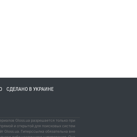
О
СДЕЛАНО В УКРАИНЕ
риалов Gloss.ua разрешается только при
прямой и открытой для поисковых систем
йт Gloss.ua. Гиперссылка обязательна вне
олного либо частичного цитирования. Она