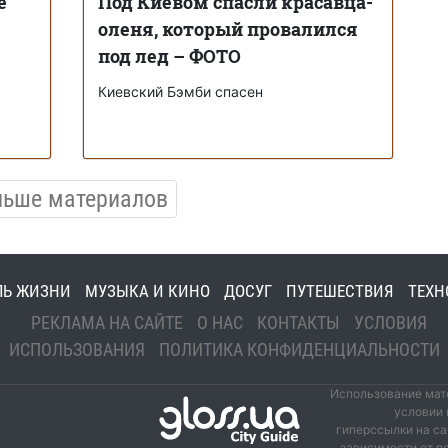
е
Под Киевом спасли красавца-
оленя, который провалился
под лед – ФОТО
Киевский Бэмби спасен
льше материалов
ЛЬ ЖИЗНИ
МУЗЫКА И КИНО
ДОСУГ
ПУТЕШЕСТВИЯ
ТЕХН
РЕКЛАМА НА САЙТЕ
О НАС
КОНТАКТЫ
УСЛОВИЯ
ИСПОЛЬЗОВАНИЯ
ПОЛИТИКА КОНФИДЕНЦИАЛЬНОСТИ
Использование мате
условии 
гиперссылки на са
зависимости от п