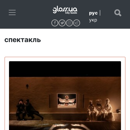
рус
|
укр
спектакль