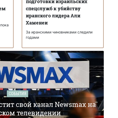
подготовки израильских
ем
спецслужб к убийству
иранского лидера Али
Хаменеи
 пока
За иранскими чиновниками следили
годами
СОБЫТИЯ
стит свой канал Newsmax на
ском телевидении