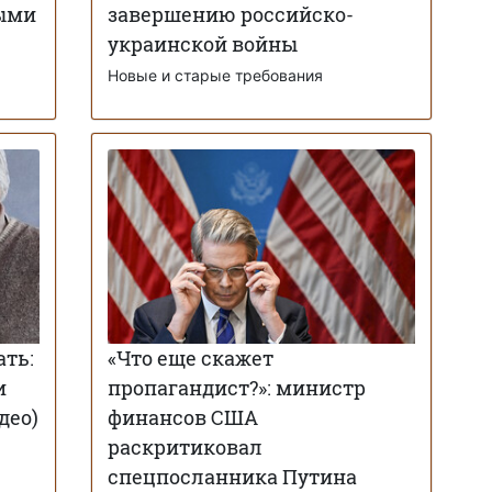
ными
завершению российско-
украинской войны
Новые и старые требования
ать:
«Что еще скажет
и
пропагандист?»: министр
део)
финансов США
раскритиковал
спецпосланника Путина