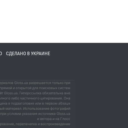
О
СДЕЛАНО В УКРАИНЕ
риалов Gloss.ua разрешается только при
прямой и открытой для поисковых систем
йт Gloss.ua. Гиперссылка обязательна вне
олного либо частичного цитирования. Она
ена в подзаголовке или в первом абзаце
мый материал. Использование фотографий
при условии указания источника Gloss.ua
и автора.и на Глосс
рование, перепечатка и воспроизведение