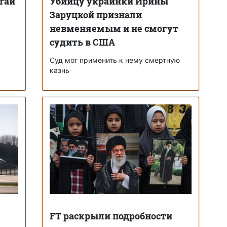
тай
Убийцу украинки Ирины
Заруцкой признали
невменяемым и не смогут
судить в США
Суд мог применить к нему смертную
казнь
FT раскрыли подробности