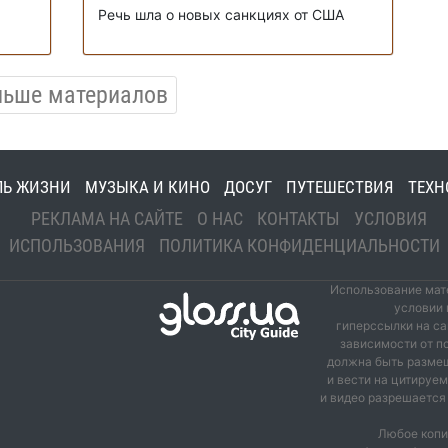
Речь шла о новых санкциях от США
льше материалов
ЛЬ ЖИЗНИ
МУЗЫКА И КИНО
ДОСУГ
ПУТЕШЕСТВИЯ
ТЕХН
РЕКЛАМА НА САЙТЕ
О НАС
КОНТАКТЫ
УСЛОВИЯ
ИСПОЛЬЗОВАНИЯ
ПОЛИТИКА КОНФИДЕНЦИАЛЬНОСТИ
Использование мате
условии 
гиперссылки на са
зависимости от п
должна быть размещ
и вести на цитируе
и видео разрешается 
Любое копи