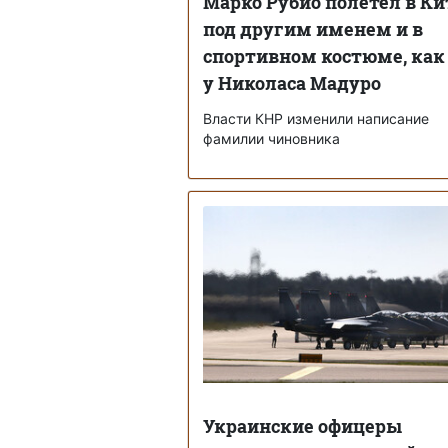
Марко Рубио полетел в Ки
под другим именем и в
спортивном костюме, как
у Николаса Мадуро
Власти КНР изменили написание
фамилии чиновника
Украинские офицеры