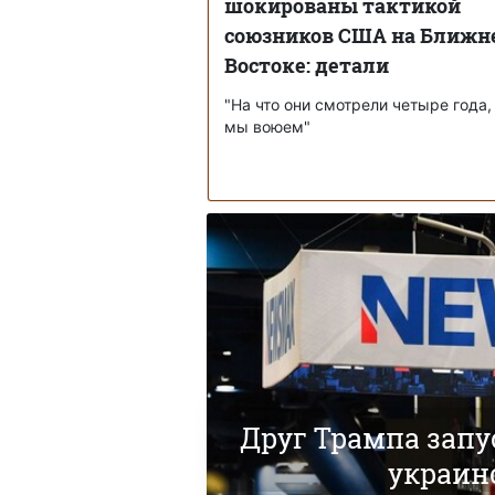
шокированы тактикой
союзников США на Ближн
Востоке: детали
"На что они смотрели четыре года,
мы воюем"
Друг Трампа запу
украин