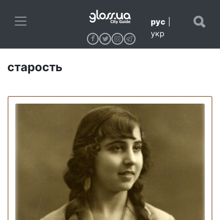
рус
|
укр
старость