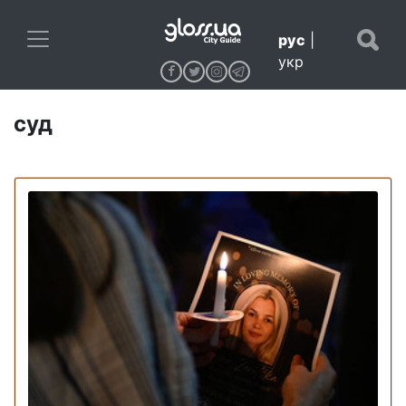
рус
|
укр
суд