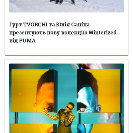
Гурт TVORCHI та Юлія Саніна
презентують нову колекцію Winterized
від PUMA