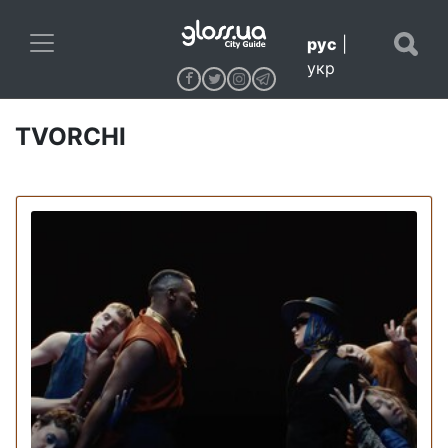
рус
|
укр
TVORCHI