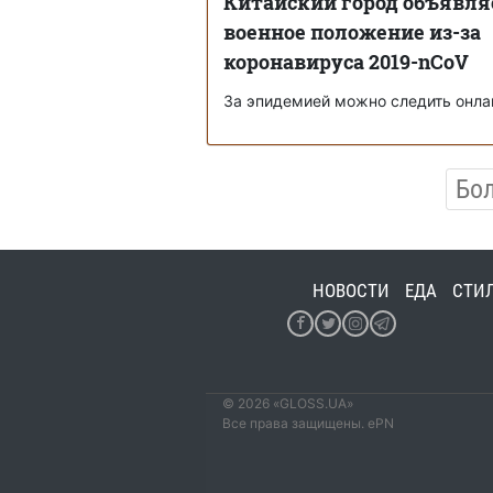
Китайский город объявля
военное положение из-за
коронавируса 2019-nCoV
За эпидемией можно следить онла
Бо
НОВОСТИ
ЕДА
СТИ
© 2026 «GLOSS.UA»
Все права защищены. ePN