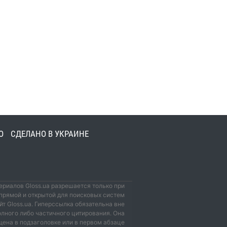
О
СДЕЛАНО В УКРАИНЕ
риалов Gloss.ua разрешается только при
прямой и открытой для поисковых систем
йт Gloss.ua. Гиперссылка обязательна вне
олного либо частичного цитирования. Она
ена в подзаголовке или в первом абзаце