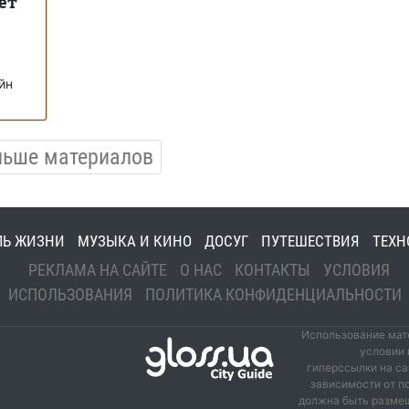
ет
йн
льше материалов
ЛЬ ЖИЗНИ
МУЗЫКА И КИНО
ДОСУГ
ПУТЕШЕСТВИЯ
ТЕХН
РЕКЛАМА НА САЙТЕ
О НАС
КОНТАКТЫ
УСЛОВИЯ
ИСПОЛЬЗОВАНИЯ
ПОЛИТИКА КОНФИДЕНЦИАЛЬНОСТИ
Использование мате
условии 
гиперссылки на са
зависимости от п
должна быть размещ